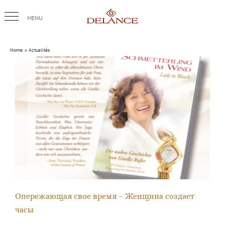
Skip
to
content
Home
Actualités
Опережающая свое время – Женщина создает часы
Опережающая свое время – Женщина создает
часы