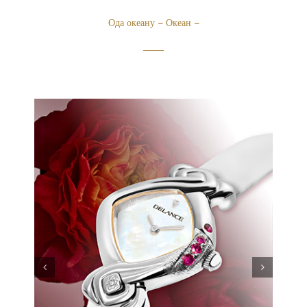
Ода океану – Океан –