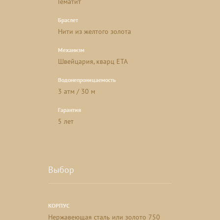
Гематит
Браслет
Нити из желтого золота
Механизм
Швейцария, кварц ETA
Водонепроницаемость
3 атм / 30 м
Гарантия
5 лет
Выбор
КОРПУС
Нержавеющая сталь или золото 750