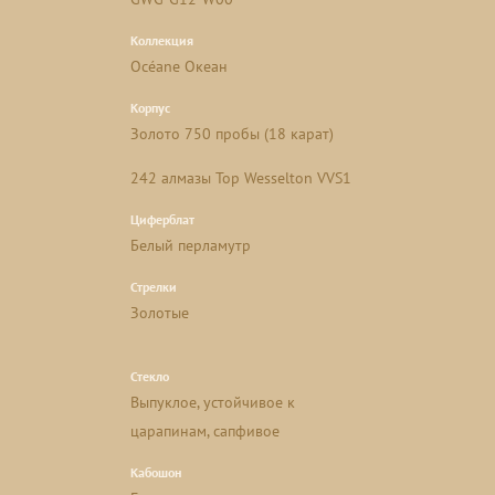
Коллекция
Océane Океан
Корпус
Золото 750 пробы (18 карат)
242 алмазы Top Wesselton VVS1
Циферблат
Белый перламутр
Стрелки
Золотые
Стекло
Выпуклое, устойчивое к
царапинам, сапфивое
Кабошон