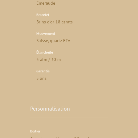
Emeraude
Bracelet
Brins d’or 18 carats
Mouvement
Suisse, quartz ETA
Étanchéité
3 atm / 30 m
Garantie
5 ans
Personnalisation
Boîtier