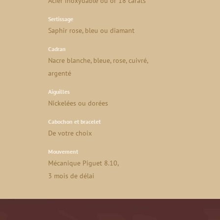
Acier inoxydable ou or 18 carats
Sertissage
Saphir rose, bleu ou diamant
Cadran
Nacre blanche, bleue, rose, cuivré,
argenté
Aiguilles
Nickelées ou dorées
Cabochon et bracelet
De votre choix
Mouvement
Mécanique Piguet 8.10,
3 mois de délai