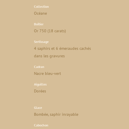
Collection
Océane
Boîtier
Or 750 (18 carats)
Sertissage
4 saphirs et 6 émeraudes cachés
dans les gravures
Cadran
Nacre bleu-vert
Aiguilles
Dorées
Glace
Bombée, saphir inrayable
Cabochon