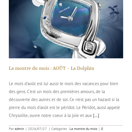
La montre du mois : AOÛT – La Dolphin
La montre du mois : AOÛT – La Dolphin
Le mois d'août est lui aussi le mois des vacances pour bien
des gens. C'est un mois des premières amours, de la
découverte des autres et de soi. Ce n'est pas un hazard si la
pierre du mois d'août est le péridot. Le Péridot, aussi appelé
Chrysolite, ouvre notre coeur à la joie et aux
[...]
Par
admin
|
2026/07/27
|
Catégories :
La montre du mois
|
0