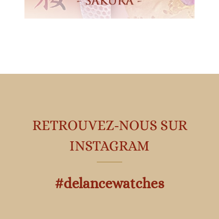
RETROUVEZ-NOUS SUR
INSTAGRAM
#delancewatches