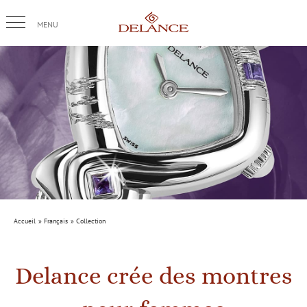
Passer
au
contenu
Accueil
Français
Collection
Delance crée des montres