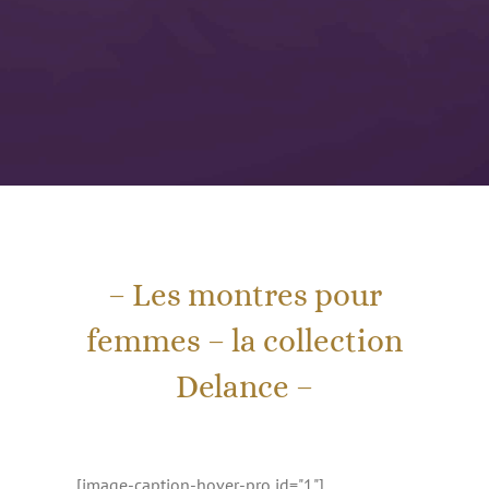
– Les montres pour
femmes – la collection
Delance –
[image-caption-hover-pro id="1"]