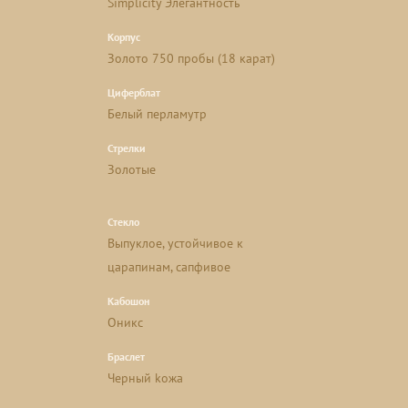
Simplicity Элегантность
Корпус
Золото 750 пробы (18 карат)
Циферблат
Белый перламутр
Стрелки
Золотые
Стекло
Выпуклое, устойчивое к
царапинам, сапфивое
Кабошон
Оникс
Браслет
Черный kожа