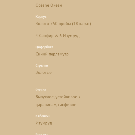
Océane Океан
Корпус
Золото 750 пробы (18 карат)
4 Сапфир & 6 Изумруд
Циферблат
Синий перламутр
Стрелки
Золотые
Стекло
Выпуклое, устойчивое к
царапинам, сапфивое
Кабошон
Изумруд
Браслет