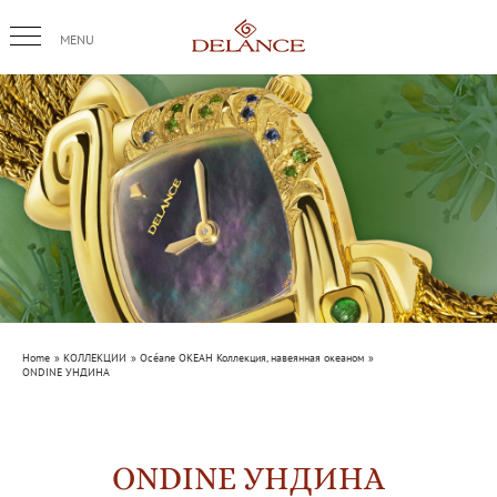
Skip
to
content
Home
КОЛЛЕКЦИИ
Océane ОКЕАН Коллекция, навеянная океаном
ONDINE УНДИНА
ONDINE УНДИНА