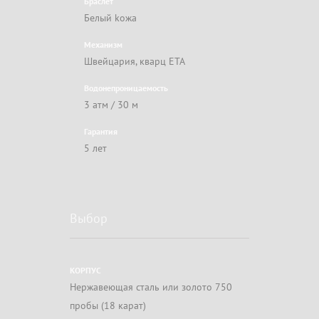
Браслет
Белый kожа
Механизм
Швейцария, кварц ETA
Водонепроницаемость
3 атм / 30 м
Гарантия
5 лет
Выбор
КОРПУС
Нержавеющая сталь или золото 750
пробы (18 карат)