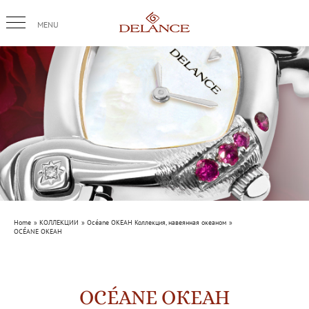
Skip
to
content
Home
КОЛЛЕКЦИИ
Océane ОКЕАН Коллекция, навеянная океаном
OCÉANE ОКЕАН
OCÉANE ОКЕАН