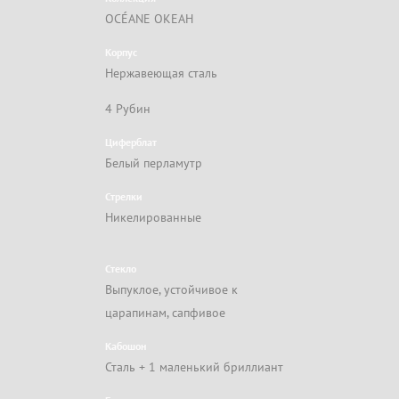
OCÉANE ОКЕАН
Корпус
Нержавеющая сталь
4 Рубин
Циферблат
Белый перламутр
Стрелки
Никелированные
Стекло
Выпуклое, устойчивое к
царапинам, сапфивое
Кабошон
Сталь + 1 маленький бриллиант