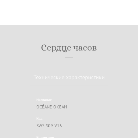
Сердце часов
Технические характеристики
Название
OCÉANE ОКЕАН
Код
SWS-S09-V16
Коллекция