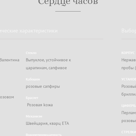
Сердце часов
ические характеристики
Выбо
Стекло
КОРПУС
 Валентина
Выпуклое, устойчивое к
Нержав
царапинам, сапфивое
пробы (
Кабошон
УСТАНО
розовые сапфиры
Розовы
брилли
розовом
Браслет
Розовая kожа
ЦИФЕРБ
Перлам
Механизм
розовы
Швейцария, кварц ETA
СТРЕЛК
Водонепроницаемость