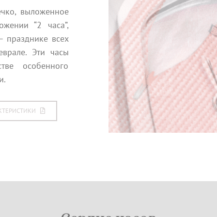
ечко, выложенное
жении “2 часа”,
– празднике всех
еврале. Эти часы
тве особенного
и.
КТЕРИСТИКИ