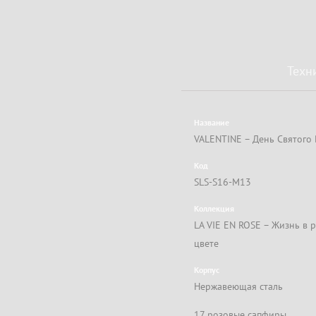
Техн
Название
VALENTINE – День Святого
Код
SLS-S16-M13
Коллекция
LA VIE EN ROSE – Жизнь в 
цвете
Корпус
Нержавеющая сталь
17 розовые сапфиры