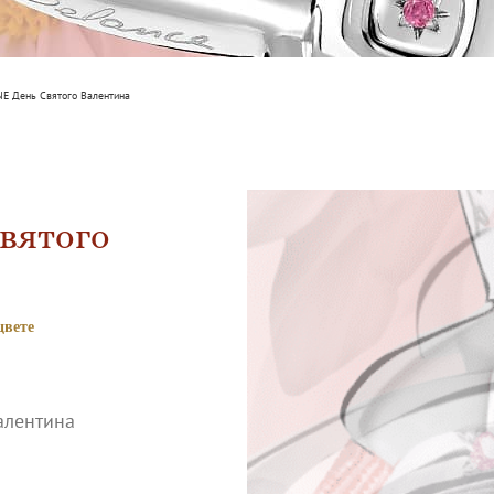
E День Святого Валентина
вятого
цвете
алентина