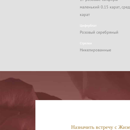
маленький 0.15 карат, сред
карат
Циферблат
Розовый серебряный
Стрелки
Никелированные
Назначить встречу с Жизе