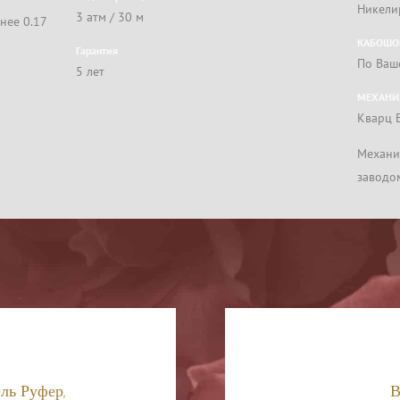
Никели
3 атм / 30 м
нее 0.17
КАБОШОН
Гарантия
По Ваш
5 лет
МЕХАНИ
Кварц E
Mехани
заводом
ль Руфер,
В