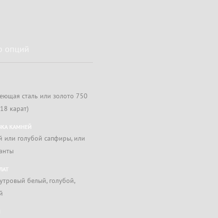
р опций
еющая сталь или золото 750
18 карат)
ВКА КАМНЕЙ
й или голубой сапфиры, или
анты
ЛАТ
утровый белый, голубой,
й
И