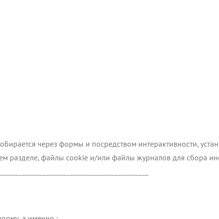
обирается через формы и посредством интерактивности, уста
ем разделе, файлы cookie и/или файлы журналов для сбора ин
____________________________________________
орму, а именно :