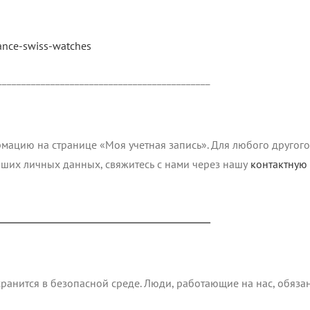
ance-swiss-watches
____________________________________________
ацию на странице «Моя учетная запись». Для любого другого 
аших личных данных, свяжитесь с нами через нашу
контактную
____________________________________________
ранится в безопасной среде. Люди, работающие на нас, обяз