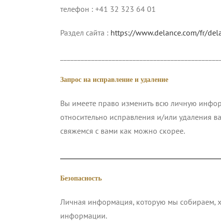
телефон : +41 32 323 64 01
Раздел сайта :
https://www.delance.com/fr/del
______________________________________________
Запрос на исправление и удаление
Вы имеете право изменить всю личную информ
относительно исправления и/или удаления в
свяжемся с вами как можно скорее.
______________________________________________
Безопасность
Личная информация, которую мы собираем, х
информации.