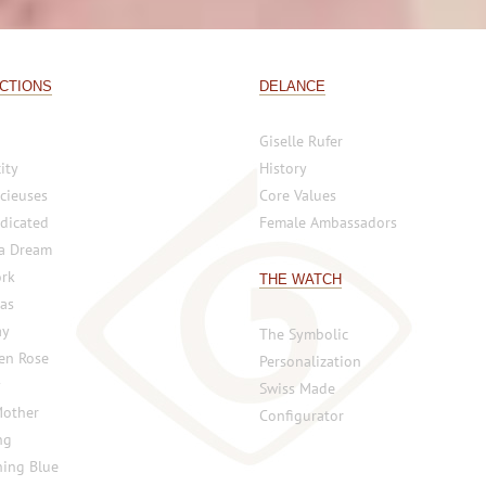
CTIONS
DELANCE
Giselle Rufer
ity
History
cieuses
Core Values
dicated
Female Ambassadors
 a Dream
rk
THE WATCH
vas
ay
The Symbolic
 en Rose
Personalization
y
Swiss Made
Mother
Configurator
ng
ing Blue