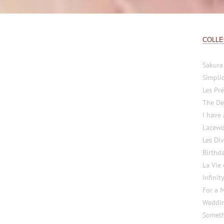
COLLE
Sakura
Simplic
Les Pré
The De
I have
Lacewo
Les Di
Birthd
La Vie
Infinit
For a 
Weddi
Someth