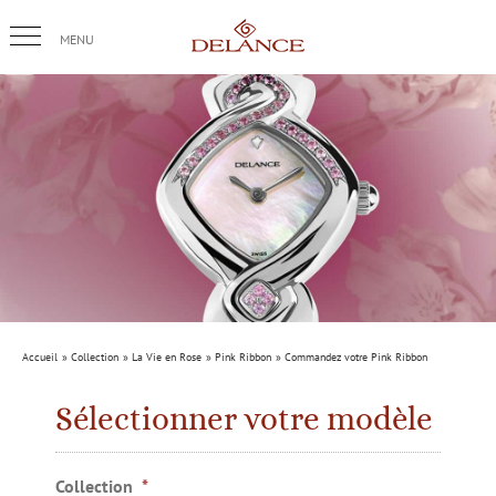
Passer
au
contenu
Accueil
Collection
La Vie en Rose
Pink Ribbon
Commandez votre Pink Ribbon
Sélectionner votre modèle
Collection
*