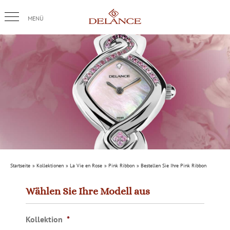
Skip
to
content
Startseite
Kollektionen
La Vie en Rose
Pink Ribbon
Bestellen Sie Ihre Pink Ribbon
Wählen Sie Ihre Modell aus
Kollektion
*