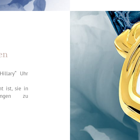
en
illary“ Uhr
 ist, sie in
rungen zu