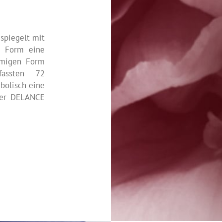
 spiegelt mit
n Form eine
örmigen Form
fassten 72
bolisch eine
 der DELANCE