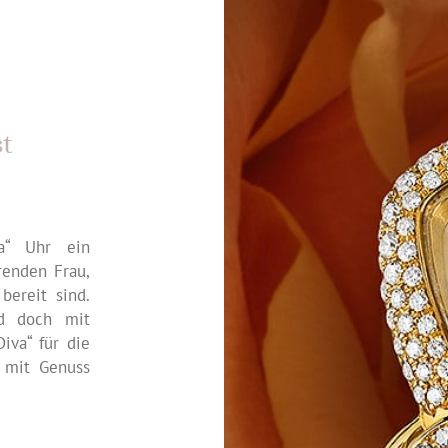
st
va“ Uhr ein
renden Frau,
bereit sind.
nd doch mit
iva“ für die
t mit Genuss