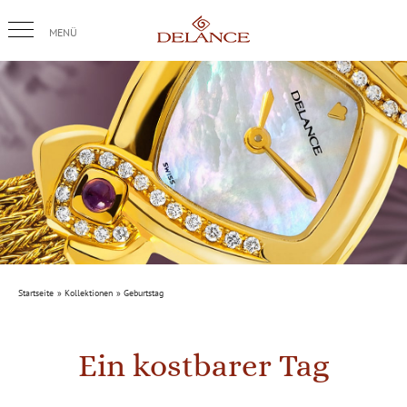
Skip
to
content
Startseite
Kollektionen
Geburtstag
Ein kostbarer Tag