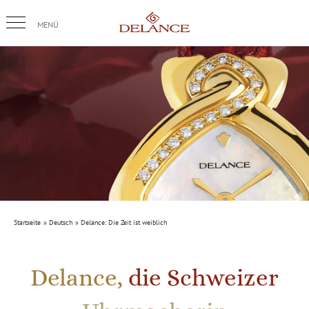
Skip
to
content
Startseite
Deutsch
Delance: Die Zeit ist weiblich
Delance,
die Schweizer