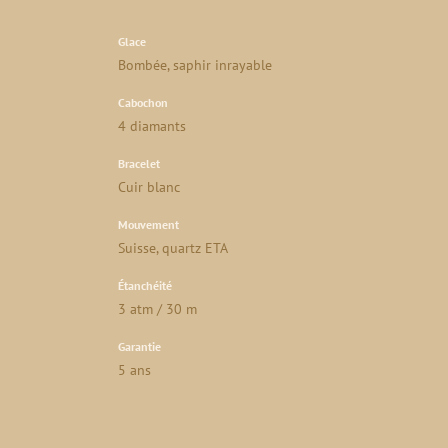
Glace
Bombée, saphir inrayable
Cabochon
4 diamants
Bracelet
Cuir blanc
Mouvement
Suisse, quartz ETA
Étanchéité
3 atm / 30 m
Garantie
5 ans