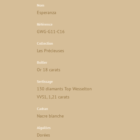
Nom
Esperanza
Référence
GWG-G11-C16
Collection
Les Précieuses
Boîtier
Or 18 carats
Sertissage
130 diamants Top Wesselton
VVS1, 1,21 carats
Cadran
Nacre blanche
Aiguilles
Dorées