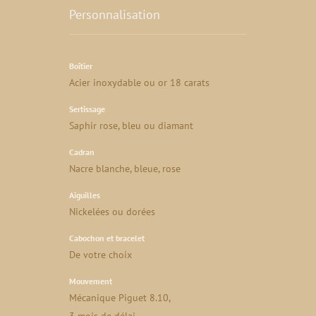
Personnalisation
Boîtier
Acier inoxydable ou or 18 carats
Sertissage
Saphir rose, bleu ou diamant
Cadran
Nacre blanche, bleue, rose
Aiguilles
Nickelées ou dorées
Cabochon et bracelet
De votre choix
Mouvement
Mécanique Piguet 8.10,