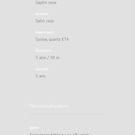
Saphir rose
Bracelet
Satin rose
Mouvement
Suisse, quartz ETA
Étanchéité
3 atm / 30 m
Garantie
5 ans
Personnalisation
Boîtier
Acier inoxydable ou or 18 carats