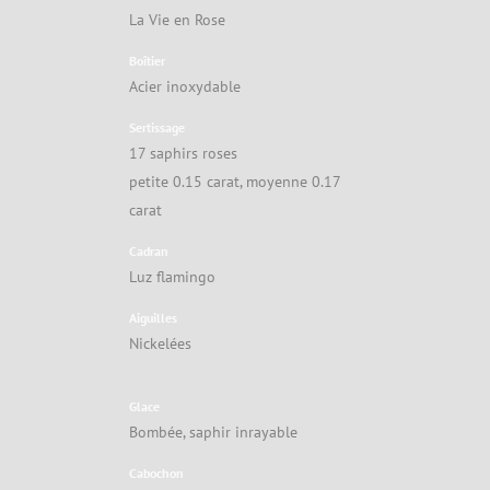
La Vie en Rose
Boîtier
Acier inoxydable
Sertissage
17 saphirs roses
petite 0.15 carat, moyenne 0.17
carat
Cadran
Luz flamingo
Aiguilles
Nickelées
Glace
Bombée, saphir inrayable
Cabochon