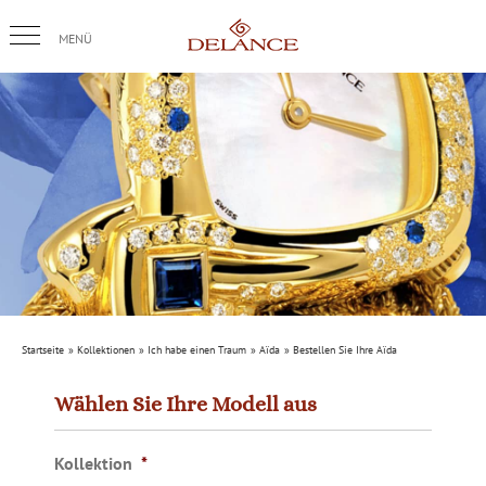
Skip
to
content
Startseite
Kollektionen
Ich habe einen Traum
Aïda
Bestellen Sie Ihre Aïda
Wählen Sie Ihre Modell aus
Kollektion
*