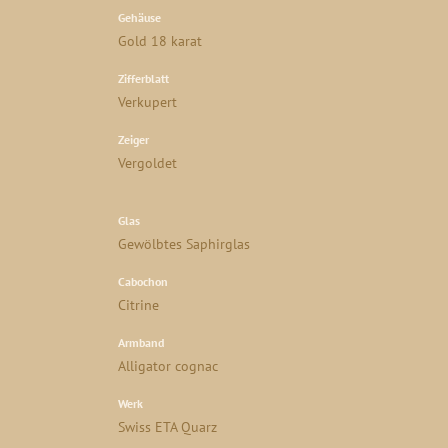
Gehäuse
Gold 18 karat
Zifferblatt
Verkupert
Zeiger
Vergoldet
Glas
Gewölbtes Saphirglas
Cabochon
Citrine
Armband
Alligator cognac
Werk
Swiss ETA Quarz