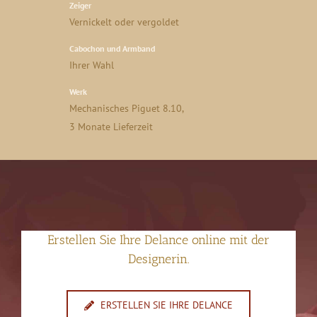
Zeiger
Vernickelt oder vergoldet
Cabochon und Armband
Ihrer Wahl
Werk
Mechanisches Piguet 8.10,
3 Monate Lieferzeit
Erstellen Sie Ihre Delance online mit der
Designerin.
ERSTELLEN SIE IHRE DELANCE