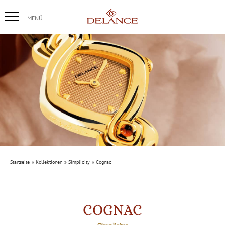
Skip
to
content
Startseite
Kollektionen
Simplicity
Cognac
COGNAC