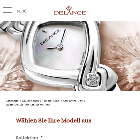
Skip
to
content
Startseite
Kollektionen
Für die Braut
Star of the Day
Bestellen Sie Ihre Star of the Day
Wählen Sie Ihre Modell aus
Kollektion
*