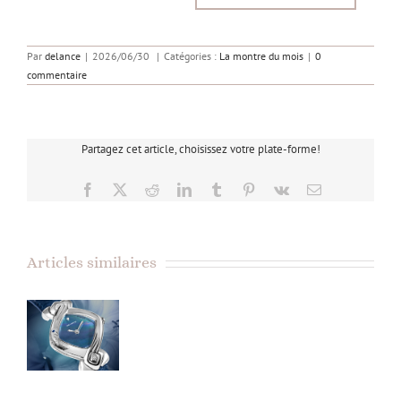
Par
delance
|
2026/06/30
|
Catégories :
La montre du mois
|
0
commentaire
Partagez cet article, choisissez votre plate-forme!
Facebook
X
Reddit
LinkedIn
Tumblr
Pinterest
Vk
Email
Articles similaires
La montre
du mois :
AOÛT – La
Dolphin